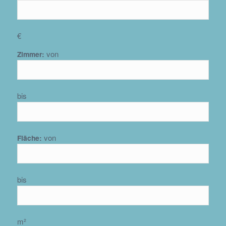
€
von
Zimmer:
bis
von
Fläche:
bis
m²