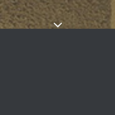
DAS MARIEN
Unter dem Namen „
Das Marien – lebens.wert.mödling
“
entsteht bis Sommer 2019, in Bestlage – nur wenige
Gehminuten von der Fußgängerzone Mödling entfernt –
dieses exklusive Wohnprojekt mit
13 Einheiten
.
Durch die
Zentrumslage
genießen Sie eine erstklassige
Infrastruktur. Der Bahnhof Mödling ist in nur 5 Gehminuten
erreichbar und verbindet Sie schnell und unkompliziert mit
Wien oder auch Baden. Sie können daher die Vorteile
eines urbanen Umfelds in vollen Zügen auskosten.