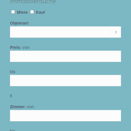
Immobiliensuche
Miete
Kauf
Objektart:
von
Preis:
bis
€
von
Zimmer:
bis