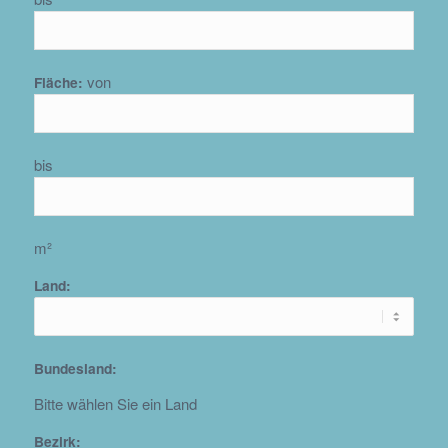
von
Fläche:
bis
m²
Land:
Bundesland:
Bitte wählen Sie ein Land
Bezirk: