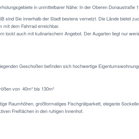
herholungsgebiete in unmittelbarer Nähe: In der Oberen Donaustraße
5B sind Sie innerhalb der Stadt bestens vernetzt. Die Lände bietet 
em mit dem Fahrrad erreichbar.
ern lockt auch mit kulinarischem Angebot. Der Augarten liegt nur wen
erliegenden Geschoßen befinden sich hochwertige Eigentumswohnung
Größen von 40m² bis 130m²
ftige Raumhöhen, großformatiges Fischgrätparkett, elegante Sockell
iven Freiflächen in den ruhigen Innenhof.