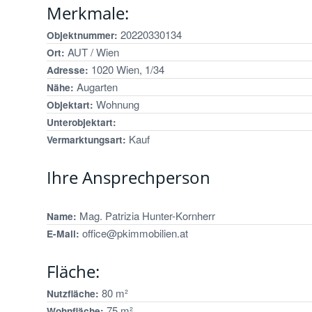
Merkmale:
20220330134
Objektnummer:
AUT / Wien
Ort:
1020 Wien, 1/34
Adresse:
Augarten
Nähe:
Wohnung
Objektart:
Unterobjektart:
Kauf
Vermarktungsart:
Ihre Ansprechperson
Mag. Patrizia Hunter-Kornherr
Name:
office@pkimmobilien.at
E-Mail:
Fläche:
80 m²
Nutzfläche:
75 m²
Wohnfläche: